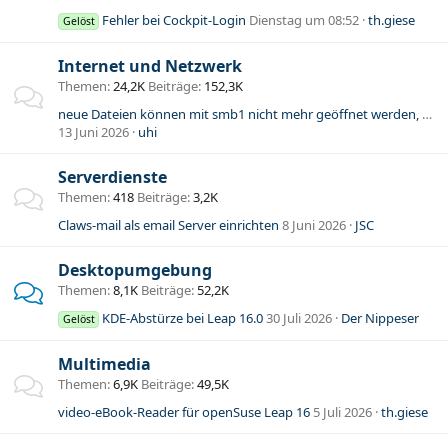
Fehler bei Cockpit-Login
Dienstag um 08:52
th.giese
Gelöst
Internet und Netzwerk
Themen
24,2K
Beiträge
152,3K
neue Dateien können mit smb1 nicht mehr geöffnet werden, alte schon
13 Juni 2026
uhi
Serverdienste
Themen
418
Beiträge
3,2K
Claws-mail als email Server einrichten
8 Juni 2026
JSC
Desktopumgebung
Themen
8,1K
Beiträge
52,2K
KDE-Abstürze bei Leap 16.0
30 Juli 2026
Der Nippeser
Gelöst
Multimedia
Themen
6,9K
Beiträge
49,5K
video-eBook-Reader für openSuse Leap 16
5 Juli 2026
th.giese