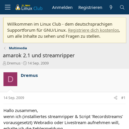
Anmelden
Registrieren
Willkommen im Linux Club - dem deutschsprachigen
Supportforum für GNU/Linux.
Registriere dich kostenlos
,
um alle Inhalte zu sehen und Fragen zu stellen.
Multimedia
amarok 2.1 und streamripper
E
E
Dremus
14 Sep. 2009
r
r
s
s
Dremus
D
t
t
e
e
l
l
l
l
14 Sep. 2009
#1
e
t
r
a
m
Hallo zusammen,
wenn ich (installiertes streamripper & Script 'Recordstreams'
vorausgesetzt) Webradio oder Livestream aufnehmen will,
erhalte ich die Fehlermeldung