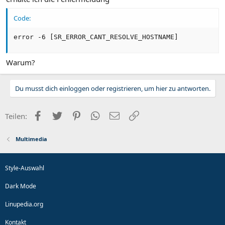
Code:
error -6 [SR_ERROR_CANT_RESOLVE_HOSTNAME]
Warum?
Du musst dich einloggen oder registrieren, um hier zu antworten.
Facebook
Twitter
Pinterest
WhatsApp
E-Mail
Link
Teilen:
Multimedia
Style-Auswahl
Dark Mode
Linupedia.org
Kontakt