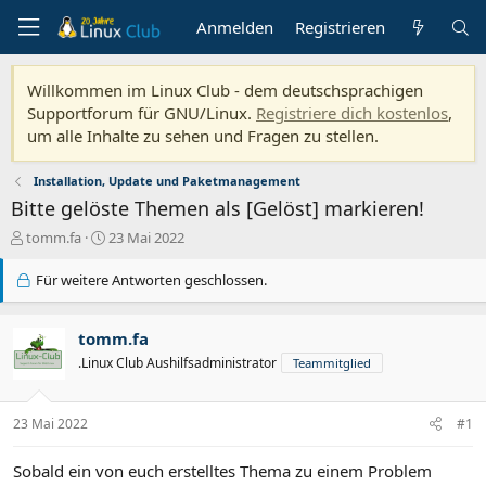
Anmelden
Registrieren
Willkommen im Linux Club - dem deutschsprachigen
Supportforum für GNU/Linux.
Registriere dich kostenlos
,
um alle Inhalte zu sehen und Fragen zu stellen.
Installation, Update und Paketmanagement
Bitte gelöste Themen als [Gelöst] markieren!
E
E
tomm.fa
23 Mai 2022
r
r
s
s
Für weitere Antworten geschlossen.
t
t
e
e
l
l
tomm.fa
l
l
.Linux Club Aushilfsadministrator
Teammitglied
e
t
r
a
m
23 Mai 2022
#1
Sobald ein von euch erstelltes Thema zu einem Problem