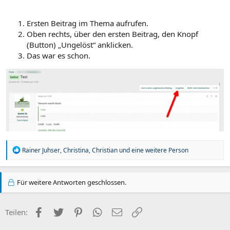
Ersten Beitrag im Thema aufrufen.
Oben rechts, über den ersten Beitrag, den Knopf
(Button) „Ungelöst“ anklicken.
Das war es schon.
R
Rainer Juhser
,
Christina
,
Christian
und eine weitere Person
e
a
k
Für weitere Antworten geschlossen.
t
i
o
n
Facebook
Twitter
Pinterest
WhatsApp
E-Mail
Link
Teilen:
e
n