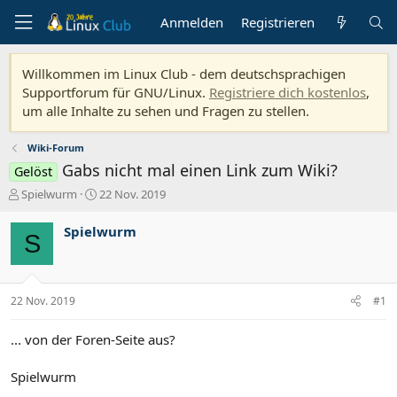
Anmelden
Registrieren
Willkommen im Linux Club - dem deutschsprachigen
Supportforum für GNU/Linux.
Registriere dich kostenlos
,
um alle Inhalte zu sehen und Fragen zu stellen.
Wiki-Forum
Gabs nicht mal einen Link zum Wiki?
Gelöst
E
E
Spielwurm
22 Nov. 2019
r
r
s
s
Spielwurm
S
t
t
e
e
l
l
l
l
22 Nov. 2019
#1
e
t
r
a
m
... von der Foren-Seite aus?
Spielwurm