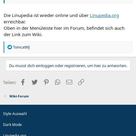
Die Linupedia ist wieder online und über
Linupedia.org
erreichbar.
Oben in der Menüleiste hier im Forum, befindet sich auch
der Link zum Wiki.
R
TomcatMJ
e
a
k
Du musst dich einloggen oder registrieren, um hier zu antworten.
t
i
o
n
Facebook
Twitter
Pinterest
WhatsApp
E-Mail
Link
Teilen:
e
n
:
Wiki-Forum
Style-Auswahl
Dark Mode
Linupedia.org