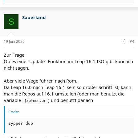
e
a
k
t
Sauerland
S
i
o
n
e
n
19 Juni 2026
#4
:
Zur Frage:
Ob es eine "Update" Funktion im Leap 16.1 ISO gibt kann ich
nicht sagen.
Aber viele Wege führen nach Rom.
Da Leap 16.0 nach Leap 16.1 kein so großer Schritt ist, kann
man die Repos auf 16.1 umstellen (oder man benutzt die
Variable
) und benutzt danach
$relesever
Code:
zypper dup