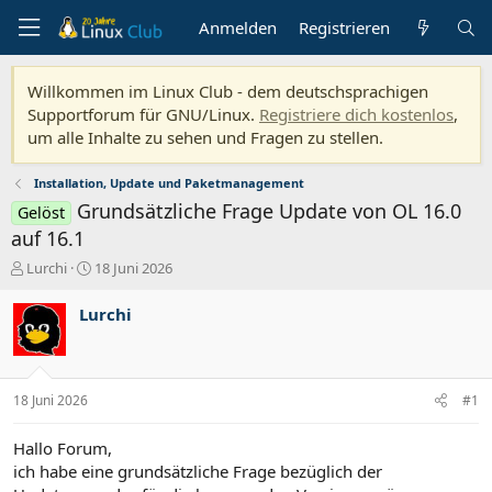
Anmelden
Registrieren
Willkommen im Linux Club - dem deutschsprachigen
Supportforum für GNU/Linux.
Registriere dich kostenlos
,
um alle Inhalte zu sehen und Fragen zu stellen.
Installation, Update und Paketmanagement
Grundsätzliche Frage Update von OL 16.0
Gelöst
auf 16.1
E
E
Lurchi
18 Juni 2026
r
r
s
s
Lurchi
t
t
e
e
l
l
l
l
18 Juni 2026
#1
e
t
r
a
m
Hallo Forum,
ich habe eine grundsätzliche Frage bezüglich der