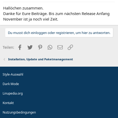
Hallöchen zusammen.
Danke für Eure Beiträge. Bis zum nächsten Release Anfang
November ist ja noch viel Zeit.
Du musst dich einloggen oder registrieren, um hier zu antworten.
Facebook
Twitter
Pinterest
WhatsApp
E-Mail
Link
Teilen:
Installation, Update und Paketmanagement
Style-Auswahl
Dark Mode
Linupedia.org
Kontakt
Nutzungsbedingungen