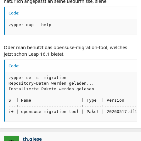
natürlich angepasst an seine Bedürfnisse, siehe
Code:
zypper dup --help
Oder man benutzt das opensuse-migration-tool, welches
jetzt schon Leap 16.1 bietet.
Code:
zypper se -si migration

Repository-Daten werden geladen...

Installierte Pakete werden gelesen...

S  | Name                    | Type  | Version       
---+-------------------------+-------+---------------
i+ | opensuse-migration-tool | Paket | 20260517.df4e
th.giese