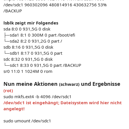
/dev/sdc1 960302096 480814916 430632756 53%
/BACKUP
lsblk zeigt mir Folgendes
sda 8:0 0 931,5G 0 disk
├─sda1 8:1 0 300M 0 part /boot/efi
└─sda2 8:2 0 931,2G 0 part /
sdb 8:16 0 931,5G 0 disk
└─sdb1 8:17 0 931,5G 0 part
sdc 8:32 0 931,5G 0 disk
└─sdc1 8:33 0 931,5G 0 part /BACKUP
sr0 11:0 1 1024M 0 rom
Nun meine Aktionen
und Ergebnisse
(schwarz)
(rot)
sudo mkfs.ext4 -b 4096 /dev/sdc1
/dev/sdc1 ist eingehängt; Dateisystem wird hier nicht
angelegt!
sudo umount /dev/sdc1