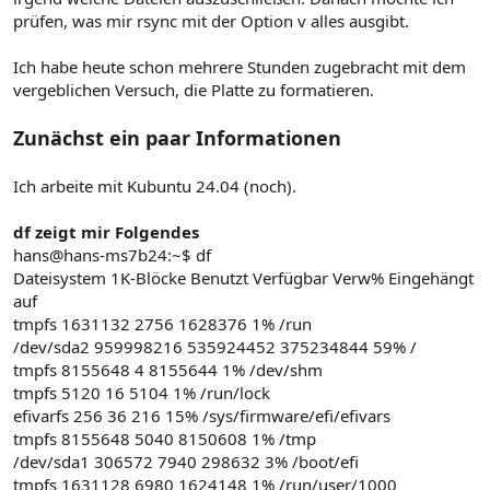
prüfen, was mir rsync mit der Option v alles ausgibt.
Ich habe heute schon mehrere Stunden zugebracht mit dem
vergeblichen Versuch, die Platte zu formatieren.
Zunächst ein paar Informationen
Ich arbeite mit Kubuntu 24.04 (noch).
df zeigt mir Folgendes
hans@hans-ms7b24:~$ df
Dateisystem 1K-Blöcke Benutzt Verfügbar Verw% Eingehängt
auf
tmpfs 1631132 2756 1628376 1% /run
/dev/sda2 959998216 535924452 375234844 59% /
tmpfs 8155648 4 8155644 1% /dev/shm
tmpfs 5120 16 5104 1% /run/lock
efivarfs 256 36 216 15% /sys/firmware/efi/efivars
tmpfs 8155648 5040 8150608 1% /tmp
/dev/sda1 306572 7940 298632 3% /boot/efi
tmpfs 1631128 6980 1624148 1% /run/user/1000