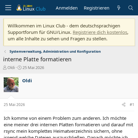
Anmelden
Registrieren
Willkommen im Linux Club - dem deutschsprachigen
Supportforum für GNU/Linux.
Registriere dich kostenlos
,
um alle Inhalte zu sehen und Fragen zu stellen.
Systemverwaltung, Administration und Konfiguration
interne Platte formatieren
E
E
Oldi
25 Mai 2026
r
r
s
s
Oldi
t
t
e
e
l
l
l
l
25 Mai 2026
#1
e
t
r
a
m
Ich komme von einem Problem zum anderen. Ich möchte
eine meiner drei internen Platten formatieren und darauf mit
rsync mein komplettes Heimatverzeichnis sichern, ohne
irgend welche Dateien auszuschließen. Danach möchte ich