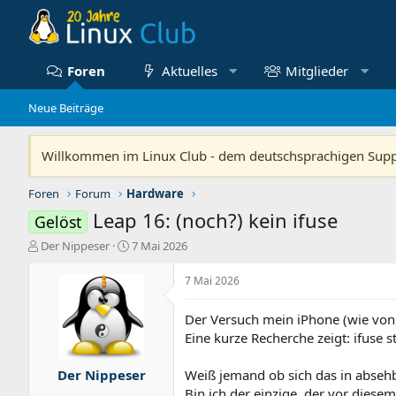
Foren
Aktuelles
Mitglieder
Neue Beiträge
Willkommen im Linux Club - dem deutschsprachigen Sup
Foren
Forum
Hardware
Leap 16: (noch?) kein ifuse
Gelöst
E
E
Der Nippeser
7 Mai 2026
r
r
s
s
7 Mai 2026
t
t
e
e
Der Versuch mein iPhone (wie von 
l
l
Eine kurze Recherche zeigt: ifuse s
l
l
e
t
r
a
Der Nippeser
Weiß jemand ob sich das in absehb
m
Bin ich der einzige, der vor diese