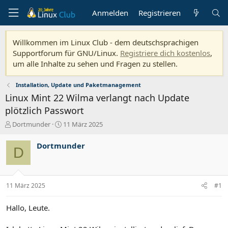
Anmelden
Registrieren
Willkommen im Linux Club - dem deutschsprachigen
Supportforum für GNU/Linux.
Registriere dich kostenlos
,
um alle Inhalte zu sehen und Fragen zu stellen.
Installation, Update und Paketmanagement
Linux Mint 22 Wilma verlangt nach Update
plötzlich Passwort
E
E
Dortmunder
11 März 2025
r
r
s
s
Dortmunder
D
t
t
e
e
l
l
l
l
11 März 2025
#1
e
t
r
a
m
Hallo, Leute.