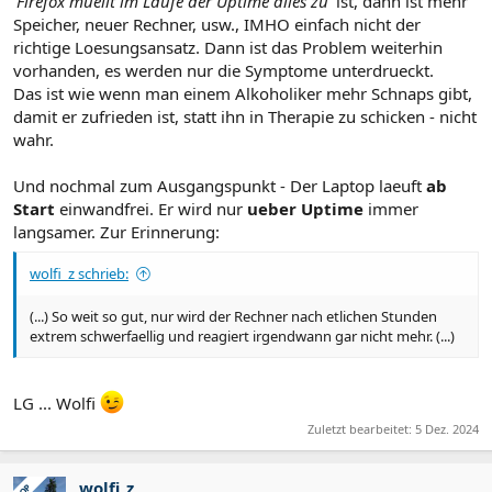
'Firefox muellt im Laufe der Uptime alles zu'
ist, dann ist mehr
Speicher, neuer Rechner, usw., IMHO einfach nicht der
richtige Loesungsansatz. Dann ist das Problem weiterhin
vorhanden, es werden nur die Symptome unterdrueckt.
Das ist wie wenn man einem Alkoholiker mehr Schnaps gibt,
damit er zufrieden ist, statt ihn in Therapie zu schicken - nicht
wahr.
Und nochmal zum Ausgangspunkt - Der Laptop laeuft
ab
Start
einwandfrei. Er wird nur
ueber Uptime
immer
langsamer. Zur Erinnerung:
wolfi_z schrieb:
(...) So weit so gut, nur wird der Rechner nach etlichen Stunden
extrem schwerfaellig und reagiert irgendwann gar nicht mehr. (...)
LG ... Wolfi
Zuletzt bearbeitet:
5 Dez. 2024
wolfi_z
OP