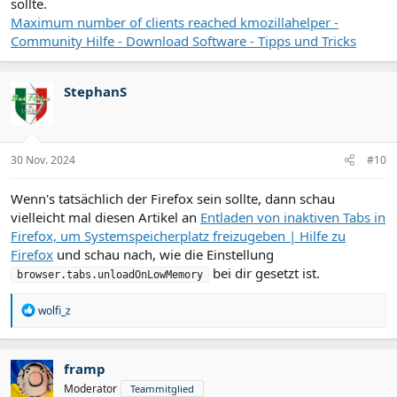
sollte.
Maximum number of clients reached kmozillahelper -
Community Hilfe - Download Software - Tipps und Tricks
StephanS
30 Nov. 2024
#10
Wenn's tatsächlich der Firefox sein sollte, dann schau
vielleicht mal diesen Artikel an
Entladen von inaktiven Tabs in
Firefox, um Systemspeicherplatz freizugeben | Hilfe zu
Firefox
und schau nach, wie die Einstellung
bei dir gesetzt ist.
browser.tabs.unloadOnLowMemory
R
wolfi_z
e
a
k
t
framp
i
Moderator
Teammitglied
o