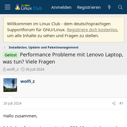
Anmelden
Registrieren
Willkommen im Linux Club - dem deutschsprachigen
Supportforum für GNU/Linux.
Registriere dich kostenlos
,
um alle Inhalte zu sehen und Fragen zu stellen.
Installation, Update und Paketmanagement
Performance Probleme mit Lenovo Laptop,
Gelöst
was tun? Viele Fragen
E
E
wolfi_z
26 Juli 2024
r
r
s
s
wolfi_z
t
t
e
e
l
l
l
l
26 Juli 2024
#1
e
t
r
a
m
Hallo zusammen,