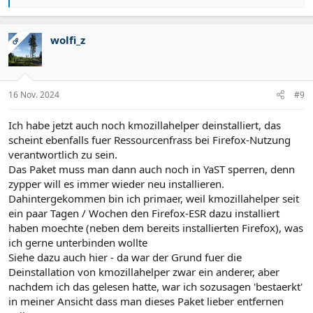
e
a
k
t
wolfi_z
OP
i
o
n
e
n
16 Nov. 2024
#9
:
Ich habe jetzt auch noch kmozillahelper deinstalliert, das
scheint ebenfalls fuer Ressourcenfrass bei Firefox-Nutzung
verantwortlich zu sein.
Das Paket muss man dann auch noch in YaST sperren, denn
zypper will es immer wieder neu installieren.
Dahintergekommen bin ich primaer, weil kmozillahelper seit
ein paar Tagen / Wochen den Firefox-ESR dazu installiert
haben moechte (neben dem bereits installierten Firefox), was
ich gerne unterbinden wollte
Siehe dazu auch hier - da war der Grund fuer die
Deinstallation von kmozillahelper zwar ein anderer, aber
nachdem ich das gelesen hatte, war ich sozusagen 'bestaerkt'
in meiner Ansicht dass man dieses Paket lieber entfernen