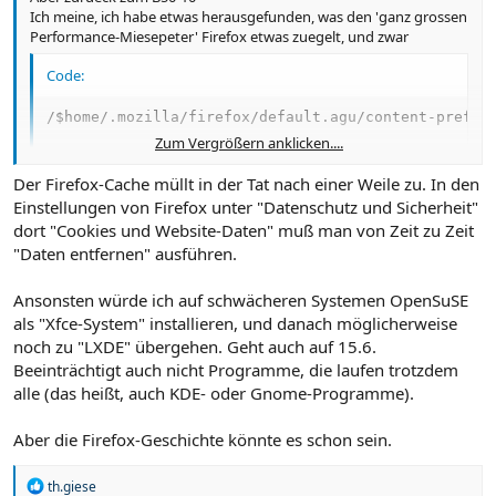
Ich meine, ich habe etwas herausgefunden, was den 'ganz grossen
Performance-Miesepeter' Firefox etwas zuegelt, und zwar
Code:
/$home/.mozilla/firefox/default.agu/content-prefs.
Zum Vergrößern anklicken....
umbenennen oder loeschen.
Der Firefox-Cache müllt in der Tat nach einer Weile zu. In den
Danach muss man im Firefox z. B. den Default Zoom Level neu
Einstellungen von Firefox unter "Datenschutz und Sicherheit"
einstellen. Aber es fuehlt sich direkt minder-lahmkrueckig an
dort "Cookies und Website-Daten" muß man von Zeit zu Zeit
"Daten entfernen" ausführen.
Ansonsten würde ich auf schwächeren Systemen OpenSuSE
als "Xfce-System" installieren, und danach möglicherweise
noch zu "LXDE" übergehen. Geht auch auf 15.6.
Beeinträchtigt auch nicht Programme, die laufen trotzdem
alle (das heißt, auch KDE- oder Gnome-Programme).
Aber die Firefox-Geschichte könnte es schon sein.
R
th.giese