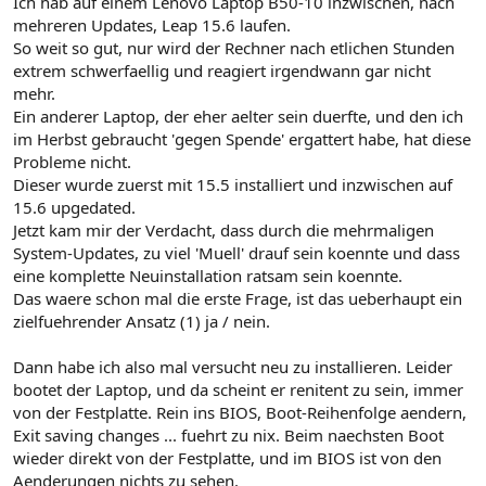
Ich hab auf einem Lenovo Laptop B50-10 inzwischen, nach
mehreren Updates, Leap 15.6 laufen.
So weit so gut, nur wird der Rechner nach etlichen Stunden
extrem schwerfaellig und reagiert irgendwann gar nicht
mehr.
Ein anderer Laptop, der eher aelter sein duerfte, und den ich
im Herbst gebraucht 'gegen Spende' ergattert habe, hat diese
Probleme nicht.
Dieser wurde zuerst mit 15.5 installiert und inzwischen auf
15.6 upgedated.
Jetzt kam mir der Verdacht, dass durch die mehrmaligen
System-Updates, zu viel 'Muell' drauf sein koennte und dass
eine komplette Neuinstallation ratsam sein koennte.
Das waere schon mal die erste Frage, ist das ueberhaupt ein
zielfuehrender Ansatz (1) ja / nein.
Dann habe ich also mal versucht neu zu installieren. Leider
bootet der Laptop, und da scheint er renitent zu sein, immer
von der Festplatte. Rein ins BIOS, Boot-Reihenfolge aendern,
Exit saving changes ... fuehrt zu nix. Beim naechsten Boot
wieder direkt von der Festplatte, und im BIOS ist von den
Aenderungen nichts zu sehen.