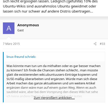
sich leicht ergooglen lassen. Lediglich (gefühlte) 10% des
Ubuntu-Wikis sind ausnahmslos Ubuntu gewidmet oder
lassen sich nur schwer auf andere Distris übertragen...
Anonymous
A
Gast
7 März 2015
#33
linux-freund schrieb:
Was könnte man tun um da mithalten oder es gar besser machen
zu können? Ich finde die Chancen stehen schlecht.. man müsste
glatt die existierenden wiki.ubuntuusers-Einträge kopieren und
SUSE-mäßig überarbeiten und ergänzen. Würde man sich diese
Arbeit machen das ganze aktualisieren und um weitere Artikel
ergänzen dann wäre man auf einem guten Weg. Wenn es auch
saublöd wäre, aber bei dem Vorsprung den dieses Wiki hat sehe
ich keine andere Option. Es ist ein wirklich sehr gutes
Zum Vergrößern anklicken....
umfangreiches und durchdachtes Wiki.