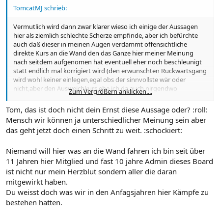
TomcatMJ schrieb:
Vermutlich wird dann zwar klarer wieso ich einige der Aussagen
hier als ziemlich schlechte Scherze empfinde, aber ich befürchte
auch daß dieser in meinen Augen verdammt offensichtliche
direkte Kurs an die Wand den das Ganze hier meiner Meinung
nach seitdem aufgenomen hat eventuell eher noch beschleunigt
statt endlich mal korrigiert wird (den erwünschten Rückwärtsgang
wird wohl keiner einlegen,egal obs der sinnvollste wär oder
nicht,aber den Ausweichkurs ehe ich da auch nirgendwo
Zum Vergrößern anklicken....
eingeschlagen..leider eher noch einen weiteren Tritt aufs
Gaspedal...)
Tom, das ist doch nicht dein Ernst diese Aussage oder? :roll:
Mensch wir können ja unterschiedlicher Meinung sein aber
das geht jetzt doch einen Schritt zu weit. :schockiert:
Niemand will hier was an die Wand fahren ich bin seit über
11 Jahren hier Mitglied und fast 10 jahre Admin dieses Board
ist nicht nur mein Herzblut sondern aller die daran
mitgewirkt haben.
Du weisst doch was wir in den Anfagsjahren hier Kämpfe zu
bestehen hatten.