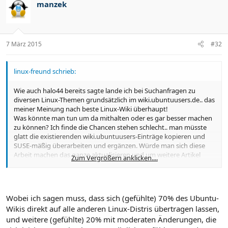
manzek
7 März 2015
#32
linux-freund schrieb:
Wie auch halo44 bereits sagte lande ich bei Suchanfragen zu
diversen Linux-Themen grundsätzlich im wiki.ubuntuusers.de.. das
meiner Meinung nach beste Linux-Wiki überhaupt!
Was könnte man tun um da mithalten oder es gar besser machen
zu können? Ich finde die Chancen stehen schlecht.. man müsste
glatt die existierenden wiki.ubuntuusers-Einträge kopieren und
SUSE-mäßig überarbeiten und ergänzen. Würde man sich diese
Arbeit machen das ganze aktualisieren und um weitere Artikel
Zum Vergrößern anklicken....
ergänzen dann wäre man auf einem guten Weg. Wenn es auch
saublöd wäre, aber bei dem Vorsprung den dieses Wiki hat sehe
ich keine andere Option. Es ist ein wirklich sehr gutes
umfangreiches und durchdachtes Wiki.
Wobei ich sagen muss, dass sich (gefühlte) 70% des Ubuntu-
Wikis direkt auf alle anderen Linux-Distris übertragen lassen,
und weitere (gefühlte) 20% mit moderaten Änderungen, die