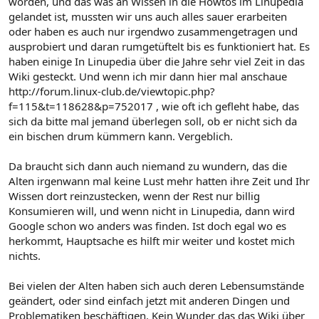
worden, und das was an Wissen in die Howtos im Linupedia
gelandet ist, mussten wir uns auch alles sauer erarbeiten
oder haben es auch nur irgendwo zusammengetragen und
ausprobiert und daran rumgetüftelt bis es funktioniert hat. Es
haben einige In Linupedia über die Jahre sehr viel Zeit in das
Wiki gesteckt. Und wenn ich mir dann hier mal anschaue
http://forum.linux-club.de/viewtopic.php?
f=115&t=118628&p=752017 , wie oft ich gefleht habe, das
sich da bitte mal jemand überlegen soll, ob er nicht sich da
ein bischen drum kümmern kann. Vergeblich.
Da braucht sich dann auch niemand zu wundern, das die
Alten irgenwann mal keine Lust mehr hatten ihre Zeit und Ihr
Wissen dort reinzustecken, wenn der Rest nur billig
Konsumieren will, und wenn nicht in Linupedia, dann wird
Google schon wo anders was finden. Ist doch egal wo es
herkommt, Hauptsache es hilft mir weiter und kostet mich
nichts.
Bei vielen der Alten haben sich auch deren Lebensumstände
geändert, oder sind einfach jetzt mit anderen Dingen und
Problematiken beschäftigen. Kein Wunder das das Wiki über