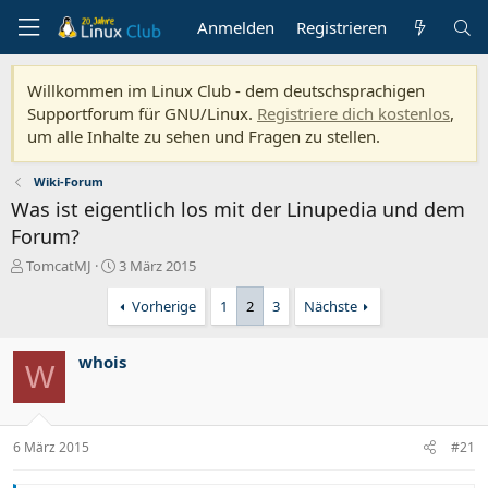
Anmelden
Registrieren
Willkommen im Linux Club - dem deutschsprachigen
Supportforum für GNU/Linux.
Registriere dich kostenlos
,
um alle Inhalte zu sehen und Fragen zu stellen.
Wiki-Forum
Was ist eigentlich los mit der Linupedia und dem
Forum?
E
E
TomcatMJ
3 März 2015
r
r
s
s
Vorherige
1
2
3
Nächste
t
t
e
e
whois
l
l
W
l
l
e
t
r
a
m
6 März 2015
#21