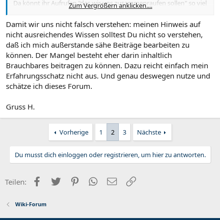
Da könnt ihr Aufrufen "das wir uns zusammenraufen sollen" so viel
Zum Vergrößern anklicken....
wie ihr wollt, wenn ihr nicht irgendwann selbst auf den Trichter
kommt, das ihr die Artikel im Wiki auch selbst bearbeiten könnt, ...
Damit wir uns nicht falsch verstehen: meinen Hinweis auf
Zum Vergrößern anklicken....
nicht ausreichendes Wissen solltest Du nicht so verstehen,
daß ich mich außerstande sähe Beiträge bearbeiten zu
können. Der Mangel besteht eher darin inhaltlich
Brauchbares beitragen zu können. Dazu reicht einfach mein
Erfahrungsschatz nicht aus. Und genau deswegen nutze und
schätze ich dieses Forum.
Gruss H.
Vorherige
1
2
3
Nächste
Du musst dich einloggen oder registrieren, um hier zu antworten.
Facebook
Twitter
Pinterest
WhatsApp
E-Mail
Link
Teilen:
Wiki-Forum