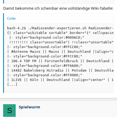
Damit bekomme ich scheinbar eine vollständige Wiki-Tabelle:
Code:
bash-4.2$ ./Radiosender-exportieren.sh Radiosender-ne
{| class="wikitable sortable" border="1" cellspacing=
 |- style="background-color:#009ACD;"

 !!!!!!!!! class="unsortable"| !!class="unsortable"|

|- style="background-color:#FFCC00;"

| #Antenne Mainz || Mainz || Deutschland ||align="cen
|- style="background-color:#FFCC00;"

| 106.4 TOP FM || Fürstenfeldbruck || Deutschland ||a
|- style="background-color:#FF6600;"

| 14482 Babelsberg Hitradio || Potsdam || Deutschland
|- style="background-color:#FF9900;"

| 1LIVE || Köln || Deutschland ||align="center" | 12
[...]
Spielwurm
S