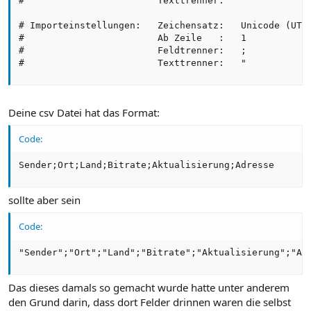
#                        Texttrenner:   "

# Importeinstellungen:   Zeichensatz:   Unicode (UTF-
#                        Ab Zeile   :   1

#                        Feldtrenner:   ;

#                        Texttrenner:   "
Deine csv Datei hat das Format:
Code:
Sender;Ort;Land;Bitrate;Aktualisierung;Adresse
sollte aber sein
Code:
"Sender";"Ort";"Land";"Bitrate";"Aktualisierung";"Ad
Das dieses damals so gemacht wurde hatte unter anderem
den Grund darin, dass dort Felder drinnen waren die selbst