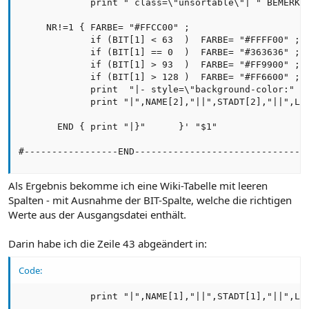
             print " class=\"unsortable\"| " BEMERK[2
     NR!=1 { FARBE= "#FFCC00" ;

             if (BIT[1] < 63  )  FARBE= "#FFFF00" ;

             if (BIT[1] == 0  )  FARBE= "#363636" ;

             if (BIT[1] > 93  )  FARBE= "#FF9900" ;

             if (BIT[1] > 128 )  FARBE= "#FF6600" ;

             print  "|- style=\"background-color:" FA
             print "|",NAME[2],"||",STADT[2],"||",LAN
       END { print "|}"      }' "$1"

#-----------------END-------------------------------
Als Ergebnis bekomme ich eine Wiki-Tabelle mit leeren
Spalten - mit Ausnahme der BIT-Spalte, welche die richtigen
Werte aus der Ausgangsdatei enthält.
Darin habe ich die Zeile 43 abgeändert in:
Code:
             print "|",NAME[1],"||",STADT[1],"||",LA