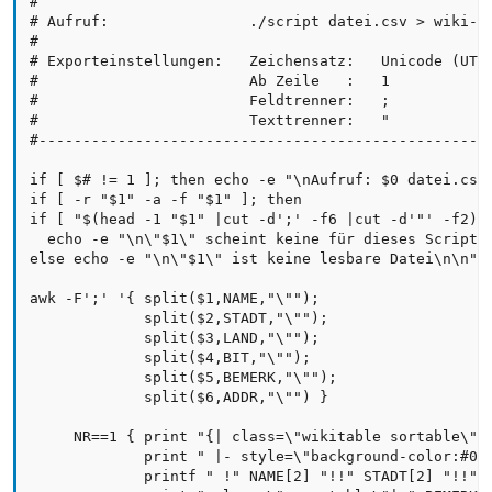
#

# Aufruf:                ./script datei.csv > wiki-ta
#

# Exporteinstellungen:   Zeichensatz:   Unicode (UTF-
#                        Ab Zeile   :   1

#                        Feldtrenner:   ;

#                        Texttrenner:   "

#----------------------------------------------------
if [ $# != 1 ]; then echo -e "\nAufruf: $0 datei.csv 
if [ -r "$1" -a -f "$1" ]; then

if [ "$(head -1 "$1" |cut -d';' -f6 |cut -d'"' -f2)" 
  echo -e "\n\"$1\" scheint keine für dieses Script g
else echo -e "\n\"$1\" ist keine lesbare Datei\n\n"; 
awk -F';' '{ split($1,NAME,"\"");

             split($2,STADT,"\"");

             split($3,LAND,"\"");

             split($4,BIT,"\"");

             split($5,BEMERK,"\"");

             split($6,ADDR,"\"") }

     NR==1 { print "{| class=\"wikitable sortable\" b
             print " |- style=\"background-color:#009
             printf " !" NAME[2] "!!" STADT[2] "!!" L