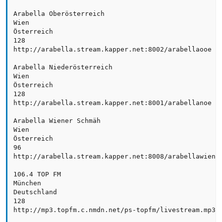
Arabella Oberösterreich

Wien

Österreich 

128

http://arabella.stream.kapper.net:8002/arabellaooe

Arabella Niederösterreich

Wien

Österreich 

128

http://arabella.stream.kapper.net:8001/arabellanoe

Arabella Wiener Schmäh 

Wien

Österreich 

96 

http://arabella.stream.kapper.net:8008/arabellawiener
106.4 TOP FM

München

Deutschland

128

http://mp3.topfm.c.nmdn.net/ps-topfm/livestream.mp3