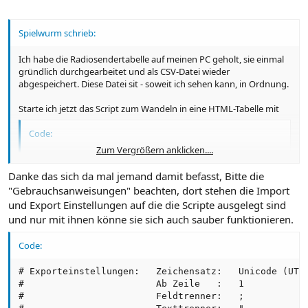
Spielwurm schrieb:
Ich habe die Radiosendertabelle auf meinen PC geholt, sie einmal
gründlich durchgearbeitet und als CSV-Datei wieder
abgespeichert. Diese Datei sit - soweit ich sehen kann, in Ordnung.
Starte ich jetzt das Script zum Wandeln in eine HTML-Tabelle mit
Code:
Zum Vergrößern anklicken....
hartmut@Jupiter:~/bin> ./Radiosender-exportieren.s
Danke das sich da mal jemand damit befasst, Bitte die
"Gebrauchsanweisungen" beachten, dort stehen die Import
dann kommt da ohne Fehlermeldung eine HTML-Tabelle raus, die
und Export Einstellungen auf die die Scripte ausgelegt sind
leer ist.
und nur mit ihnen könne sie sich auch sauber funktionieren.
Das kann nicht ganz Sinn der Sache sein
Kann mir jemand helfen?
Die CSV-Datei ist hier:
Code:
http://hartmut.homelinux.org/Downloads/Radiosender-neu.csv
# Exporteinstellungen:   Zeichensatz:   Unicode (UTF-
#                        Ab Zeile   :   1

#                        Feldtrenner:   ;
