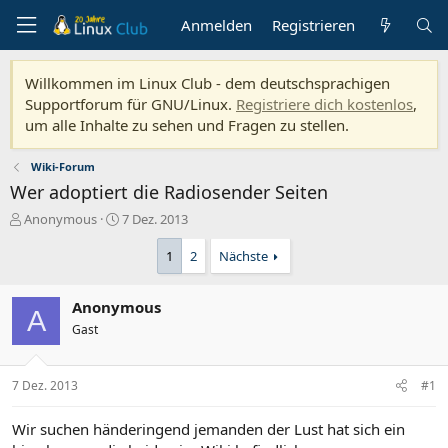
Anmelden
Registrieren
Willkommen im Linux Club - dem deutschsprachigen
Supportforum für GNU/Linux.
Registriere dich kostenlos
,
um alle Inhalte zu sehen und Fragen zu stellen.
Wiki-Forum
Wer adoptiert die Radiosender Seiten
E
E
Anonymous
7 Dez. 2013
r
r
s
s
1
2
Nächste
t
t
e
e
Anonymous
l
l
A
l
l
Gast
e
t
r
a
m
7 Dez. 2013
#1
Wir suchen händeringend jemanden der Lust hat sich ein