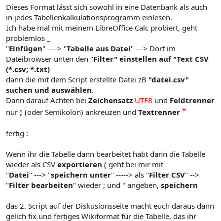
Dieses Format lässt sich sowohl in eine Datenbank als auch
in jedes Tabellenkalkulationsprogramm einlesen.
Ich habe mal mit meinem LibreOffice Calc probiert, geht
problemlos _
"
Einfügen
" ----> "
Tabelle aus Datei
" ---> Dort im
Dateibrowser unten den "
Filter" einstellen auf "Text CSV
(*.csv; *.txt)
dann die mit dem Script erstellte Datei zB
"datei.csv"
suchen und auswählen
.
Dann darauf Achten bei
Zeichensatz
UTF8
und
Feldtrenner
;
"
nur
(oder Semikolon) ankreuzen und
Textrenner
fertig :
Wenn ihr die Tabelle dann bearbeitet habt dann die Tabelle
wieder als CSV
exportieren
( geht bei mir mit
"
Datei
" ---> "
speichern unter
" -----> als "
Filter CSV
" -->
"
Filter bearbeiten
" wieder
;
und
"
angeben,
speichern
das 2. Script auf der Diskusionsseite macht euch daraus dann
gelich fix und fertiges Wikiformat für die Tabelle, das ihr