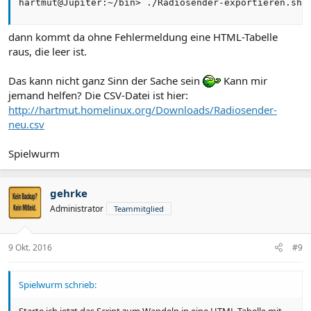
hartmut@Jupiter:~/bin> ./Radiosender-exportieren.sh 
dann kommt da ohne Fehlermeldung eine HTML-Tabelle
raus, die leer ist.
Das kann nicht ganz Sinn der Sache sein
Kann mir
jemand helfen? Die CSV-Datei ist hier:
http://hartmut.homelinux.org/Downloads/Radiosender-
neu.csv
Spielwurm
gehrke
Administrator
Teammitglied
9 Okt. 2016
#9
Spielwurm schrieb:
Starte ich jetzt das Script zum Wandeln in eine HTML-Tabelle mit