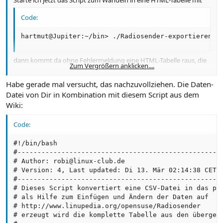
Code:
hartmut@Jupiter:~/bin> ./Radiosender-exportieren.s
dann kommt da ohne Fehlermeldung eine HTML-Tabelle raus, die
Zum Vergrößern anklicken....
leer ist.
Habe gerade mal versucht, das nachzuvollziehen. Die Daten-
Datei von Dir in Kombination mit diesem Script aus dem
Wiki:
Code:
#!/bin/bash

#----------------------------------------------------
# Author: robi@linux-club.de

# Version: 4, Last updated: Di 13. Mär 02:14:38 CET 2
#----------------------------------------------------
# Dieses Script konvertiert eine CSV-Datei in das pas
# als Hilfe zum Einfügen und Ändern der Daten auf

# http://www.linupedia.org/opensuse/Radiosender

# erzeugt wird die komplette Tabelle aus den übergebe