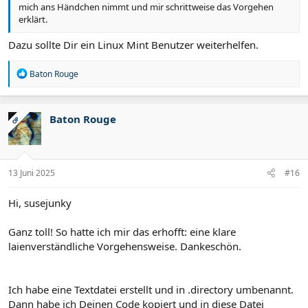
mich ans Händchen nimmt und mir schrittweise das Vorgehen
erklärt.
Dazu sollte Dir ein Linux Mint Benutzer weiterhelfen.
R
Baton Rouge
e
a
k
t
Baton Rouge
OP
i
o
n
e
n
13 Juni 2025
#16
:
Hi, susejunky
Ganz toll! So hatte ich mir das erhofft: eine klare
laienverständliche Vorgehensweise. Dankeschön.
Ich habe eine Textdatei erstellt und in .directory umbenannt.
Dann habe ich Deinen Code kopiert und in diese Datei