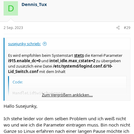
Dennis_Tux
D
2 Sep. 2023
#29
susejunky schrieb:
Es wird empfohlen beim Systemstart
stets
die Kernel-Parameter
i915.enable_dc=0
und
intel_idle.max_cstate=2
zu übergeben
und zusätzlich eine Datei
/etc/systemd/logind.conf.d/10-
Lid_Switch.conf
mit dem Inhalt
Code:
HandleLidSwitch=ignore

Zum Vergrößern anklicken....
HandleLidSwitchExternalPower=ignore

HandleLidSwitchDocked=ignore
Hallo Susejunky,
Ich stehe leider vor dem selben Problem und ich weiß nicht
anzulegen.
wo und wie ich die Parameter eintragen muss. Bin noch nicht
Ganze so Linux erfahren nach einer langen Pause möchte ich