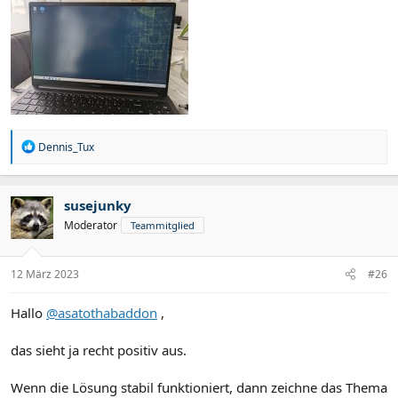
R
Dennis_Tux
e
a
k
t
susejunky
i
Moderator
Teammitglied
o
n
e
n
12 März 2023
#26
:
Hallo
@asatothabaddon
,
das sieht ja recht positiv aus.
Wenn die Lösung stabil funktioniert, dann zeichne das Thema