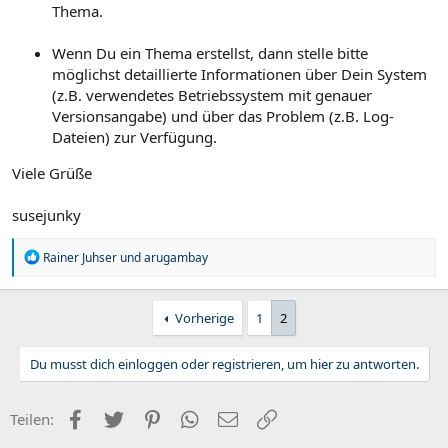
Thema.
Wenn Du ein Thema erstellst, dann stelle bitte
möglichst detaillierte Informationen über Dein System
(z.B. verwendetes Betriebssystem mit genauer
Versionsangabe) und über das Problem (z.B. Log-
Dateien) zur Verfügung.
Viele Grüße
susejunky
R
Rainer Juhser
und
arugambay
e
a
k
Vorherige
1
2
t
i
o
Du musst dich einloggen oder registrieren, um hier zu antworten.
n
e
n
:
Facebook
Twitter
Pinterest
WhatsApp
E-Mail
Link
Teilen: