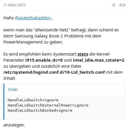
11 März 2023
#24
Hallo
@asatothabaddon
,
wenn man das "allwissende Netz" befragt, dann scheint es
beim Samsung Galaxy Book 2 Probleme mit dem
PowerManagement zu geben.
Es wird empfohlen beim Systemstart
stets
die Kernel-
Parameter
i915.enable_dc=0
und
intel_idle.max_cstate=2
zu übergeben und zusätzlich eine Datei
/etc/systemd/logind.conf.d/10-Lid_Switch.conf
mit dem
Inhalt
Code:
HandleLidSwitch=ignore

HandleLidSwitchExternalPower=ignore

HandleLidSwitchDocked=ignore
anzulegen.