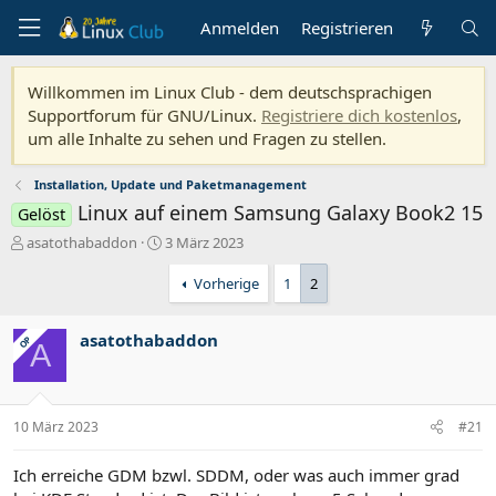
Anmelden
Registrieren
Willkommen im Linux Club - dem deutschsprachigen
Supportforum für GNU/Linux.
Registriere dich kostenlos
,
um alle Inhalte zu sehen und Fragen zu stellen.
Installation, Update und Paketmanagement
Linux auf einem Samsung Galaxy Book2 15
Gelöst
E
E
asatothabaddon
3 März 2023
r
r
s
s
Vorherige
1
2
t
t
e
e
asatothabaddon
l
l
OP
A
l
l
e
t
r
a
m
10 März 2023
#21
Ich erreiche GDM bzwl. SDDM, oder was auch immer grad