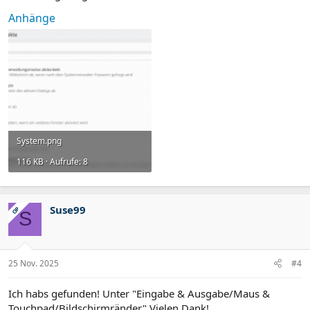
Anhänge
System.png
116 KB · Aufrufe: 8
Suse99
OP
S
25 Nov. 2025
#4
Ich habs gefunden! Unter "Eingabe & Ausgabe/Maus &
Touchpad/Bildschirmränder" Vielen Dank!