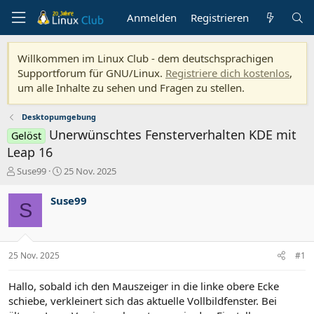
Anmelden
Registrieren
Willkommen im Linux Club - dem deutschsprachigen
Supportforum für GNU/Linux.
Registriere dich kostenlos
,
um alle Inhalte zu sehen und Fragen zu stellen.
Desktopumgebung
Unerwünschtes Fensterverhalten KDE mit
Gelöst
Leap 16
E
E
Suse99
25 Nov. 2025
r
r
s
s
Suse99
S
t
t
e
e
l
l
l
l
25 Nov. 2025
#1
e
t
r
a
m
Hallo, sobald ich den Mauszeiger in die linke obere Ecke
schiebe, verkleinert sich das aktuelle Vollbildfenster. Bei