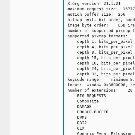
X.Org version: 21.1.21

maximum request size:  16777
motion buffer size:  256

bitmap unit, bit order, padd
image byte order:    LSBFirs
number of supported pixmap f
supported pixmap formats:

    depth 1, bits_per_pixel 
    depth 4, bits_per_pixel 
    depth 8, bits_per_pixel 
    depth 15, bits_per_pixel
    depth 16, bits_per_pixel
    depth 24, bits_per_pixel
    depth 32, bits_per_pixel
keycode range:    minimum 8,
focus:  window 0x3800008, re
number of extensions:    28

    BIG-REQUESTS

    Composite

    DAMAGE

    DOUBLE-BUFFER

    DPMS

    DRI2

    GLX

    Generic Event Extension
