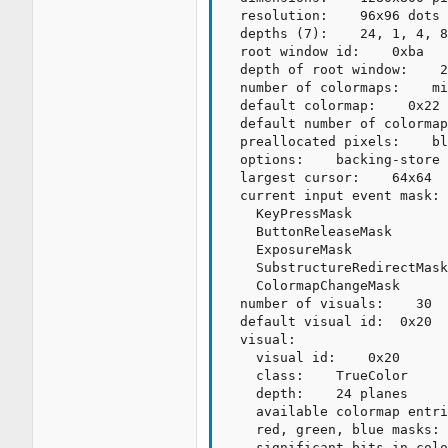
  resolution:    96x96 dots 
  depths (7):    24, 1, 4, 8
  root window id:    0xba

  depth of root window:    2
  number of colormaps:    mi
  default colormap:    0x22

  default number of colormap
  preallocated pixels:    bl
  options:    backing-store 
  largest cursor:    64x64

  current input event mask: 
    KeyPressMask            
    ButtonReleaseMask       
    ExposureMask            
    SubstructureRedirectMask
    ColormapChangeMask      

  number of visuals:    30

  default visual id:  0x20

  visual:

    visual id:    0x20

    class:    TrueColor

    depth:    24 planes

    available colormap entri
    red, green, blue masks: 
    significant bits in colo