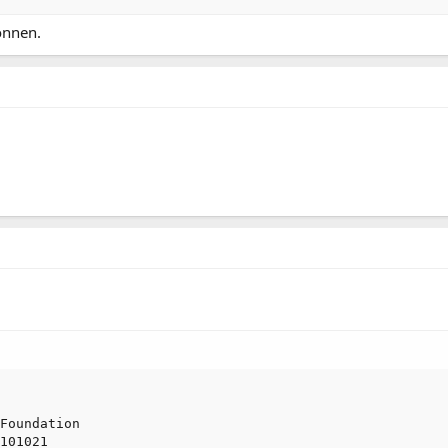
önnen.
Foundation

101021
