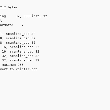
212 bytes

ing:    32, LSBFirst, 32

t

ormats:    7

1, scanline_pad 32

8, scanline_pad 32

8, scanline_pad 32

 16, scanline_pad 32

 16, scanline_pad 32

 32, scanline_pad 32

 32, scanline_pad 32

 maximum 255

vert to PointerRoot
