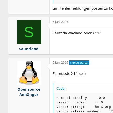
um Fehlermeldungen posten zu k
5 Juni 2026
S
Läuft da wayland oder X11?
Sauerland
5 Juni 2026
Thread Starter
Es müsste X11 sein
Code:
Opensource
Anhänger
name of display:    :0.0

version number:    11.0

vendor string:    The X.Org 
vendor release number:    12