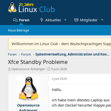
Foren
Aktuelles
Mitglieder
Neue Beiträge
Willkommen im Linux Club - dem deutschsprachigen Sup
Foren
Forum
Systemverwaltung, Administration und Konfiguration
Xfce Standby Probleme
E
E
Opensource Anhänger
5 Juni 2026
r
r
s
s
5 Juni 2026
t
t
e
e
Hallo,
l
l
l
l
ich habe mein ältestes Laptop aus 
e
t
r
a
Opensource
ich den Deckel herunter klappe pass
m
Anhänger