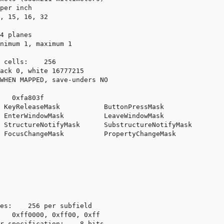
per inch

, 15, 16, 32

4 planes

nimum 1, maximum 1

 cells:    256

ack 0, white 16777215

WHEN MAPPED, save-unders NO

   0xfa803f

 KeyReleaseMask           ButtonPressMask        

 EnterWindowMask          LeaveWindowMask        

 StructureNotifyMask      SubstructureNotifyMask  

 FocusChangeMask          PropertyChangeMask      

es:    256 per subfield

   0xff0000, 0xff00, 0xff

r specification:    8 bits
