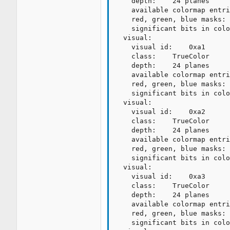
    depth:    24 planes

    available colormap entri
    red, green, blue masks: 
    significant bits in colo
  visual:

    visual id:    0xa1

    class:    TrueColor

    depth:    24 planes

    available colormap entri
    red, green, blue masks: 
    significant bits in colo
  visual:

    visual id:    0xa2

    class:    TrueColor

    depth:    24 planes

    available colormap entri
    red, green, blue masks: 
    significant bits in colo
  visual:

    visual id:    0xa3

    class:    TrueColor

    depth:    24 planes

    available colormap entri
    red, green, blue masks: 
    significant bits in colo