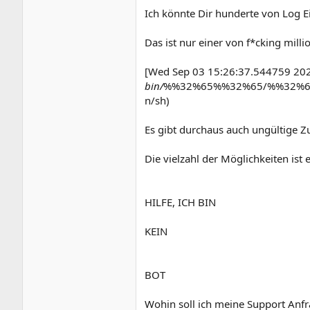
Ich könnte Dir hunderte von Log Ei
Das ist nur einer von f*cking milli
[Wed Sep 03 15:26:37.544759 2025]
bin/
%%32%65%%32%65/%%32%6
n/sh)
Es gibt durchaus auch ungültige Zu
Die vielzahl der Möglichkeiten ist
HILFE, ICH BIN
KEIN
BOT
Wohin soll ich meine Support Anfr