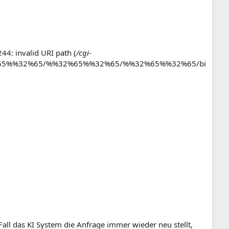
4: invalid URI path (
/cgi-
5%%32%65/%%32%65%%32%65/%%32%65%%32%65/bi
all das KI System die Anfrage immer wieder neu stellt,