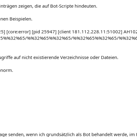
nträgen zeigen, die auf Bot-Scripte hindeuten.
onen Beispielen.
 [core:error] [pid 25947] [client 181.112.228.11:51002] AH1024
5%%32%65/%%32%65%%32%65/%%32%65%%32%65/%%32%6
griffe auf nicht existierende Verzeichnisse oder Dateien.
 enorm.
age senden, wenn ich grundsätzlich als Bot behandelt werde, im F